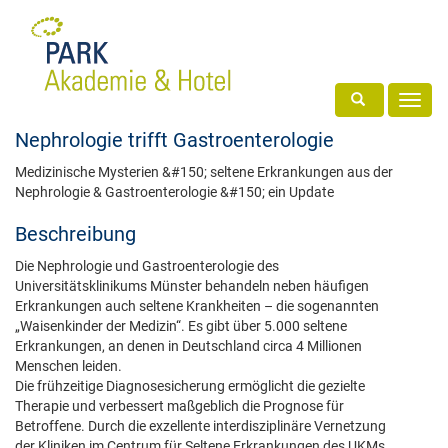
Toggle search
Toggl
navig
Nephrologie trifft Gastroenterologie
Medizinische Mysterien &#150; seltene Erkrankungen aus der
Nephrologie & Gastroenterologie &#150; ein Update
Beschreibung
Die Nephrologie und Gastroenterologie des
Universitätsklinikums Münster behandeln neben häufigen
Erkrankungen auch seltene Krankheiten – die sogenannten
„Waisenkinder der Medizin“. Es gibt über 5.000 seltene
Erkrankungen, an denen in Deutschland circa 4 Millionen
Menschen leiden.
Die frühzeitige Diagnosesicherung ermöglicht die gezielte
Therapie und verbessert maßgeblich die Prognose für
Betroffene. Durch die exzellente interdisziplinäre Vernetzung
der Kliniken im Centrum für Seltene Erkrankungen des UKMs